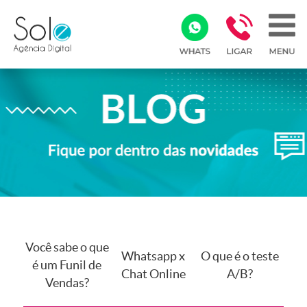
Você sabe o que
Whatsapp x
O que é o teste
é um Funil de
Chat Online
A/B?
Vendas?