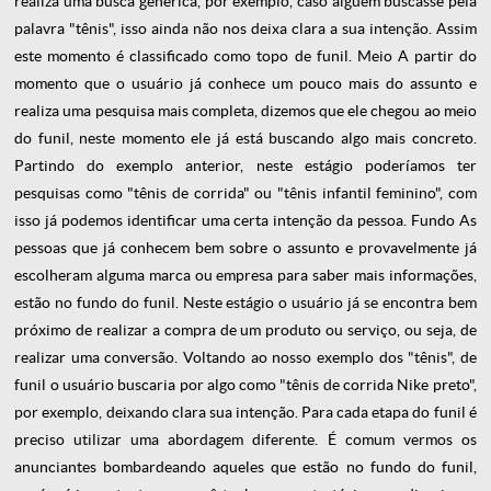
realiza uma busca genérica, por exemplo, caso alguém buscasse pela
palavra "tênis", isso ainda não nos deixa clara a sua intenção. Assim
este momento é classificado como topo de funil.
Meio
A partir do
momento que o usuário já conhece um pouco mais do assunto e
realiza uma pesquisa mais completa, dizemos que ele chegou ao meio
do funil, neste momento ele já está buscando algo mais concreto.
Partindo do exemplo anterior, neste estágio poderíamos ter
pesquisas como "tênis de corrida" ou "tênis infantil feminino", com
isso já podemos identificar uma certa intenção da pessoa.
Fundo
As
pessoas que já conhecem bem sobre o assunto e provavelmente já
escolheram alguma marca ou empresa para saber mais informações,
estão no fundo do funil. Neste estágio o usuário já se encontra bem
próximo de realizar a compra de um produto ou serviço, ou seja, de
realizar uma conversão. Voltando ao nosso exemplo dos "tênis", de
funil o usuário buscaria por algo como "tênis de corrida Nike preto",
por exemplo, deixando clara sua intenção. Para cada etapa do funil é
preciso utilizar uma abordagem diferente. É comum vermos os
anunciantes bombardeando aqueles que estão no fundo do funil,