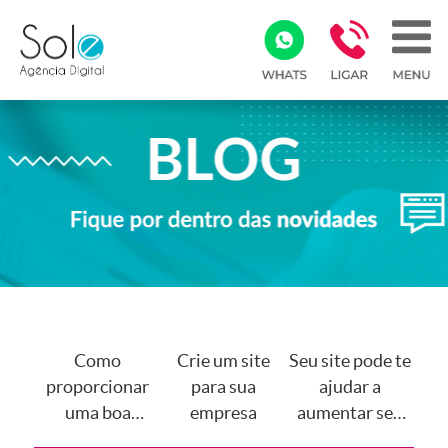
Como
Crie um site
Seu site pode te
proporcionar
para sua
ajudar a
uma boa
empresa
aumentar seu
experiência ao
faturamento