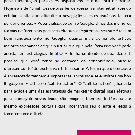
possui adaptação para estes dispositivos, está na hora de mudar.
Hoje mais de 75 milhões de brasileiros acessam a internet através do
celular, a site que dificulte a navegação a estes usuários te fará
perder clientes.
• Potencialização com o Google:
Umas das melhores
formas de fazer seus possíveis clientes chegarem ao seu site é ter um
bom ranqueamento no Google, quanto mais acima ele estiver,
maiores as chances de que o usuário clique nele. Para isso você pode
apostar em estratégias de
SEO
.
• Tenha conteúdo de qualidade:
É
preciso que você tente se destacar da concorrência, busque
oferecer conteúdo exclusivo e interessante. A forma que o conteúdo
é apresentado também é importante, aprofunde-se e utilize uma boa
linguagem.
• Utilize o “call to action”:
O “call to action” (chamada
para ação) é uma das estratégias de marketing digital mais efetivas
para conseguir novos leads, são imagens, banners, botões ou até
mesmo expressões textuais que incentivam seu cliente e leads a
tomarem uma atitude.