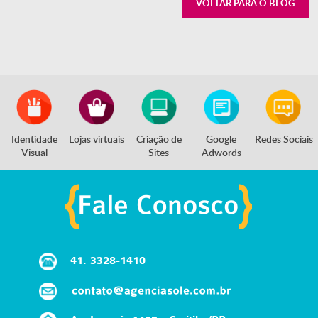
VOLTAR PARA O BLOG
Identidade
Lojas virtuais
Criação de
Google
Redes Sociais
Visual
Sites
Adwords
41.
3328-1410