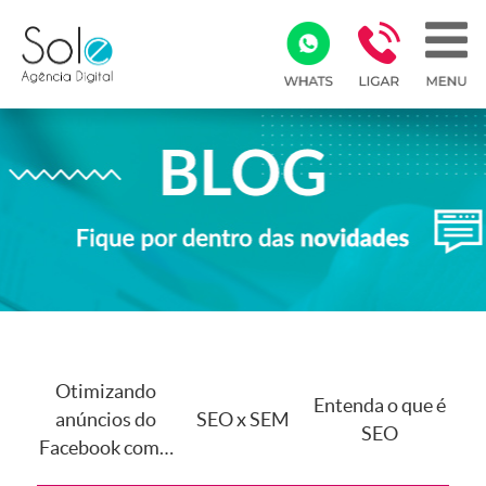
Otimizando
Entenda o que é
anúncios do
SEO x SEM
SEO
Facebook com o
pixel de usar