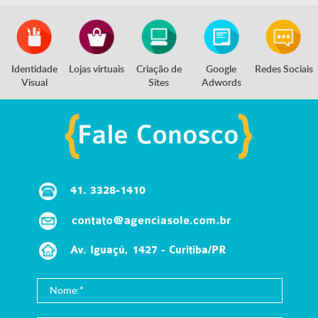
Identidade
Lojas virtuais
Criação de
Google
Redes Sociais
Visual
Sites
Adwords
41.
3328-1410
Av. Iguaçú, 1427 - Curitiba/PR