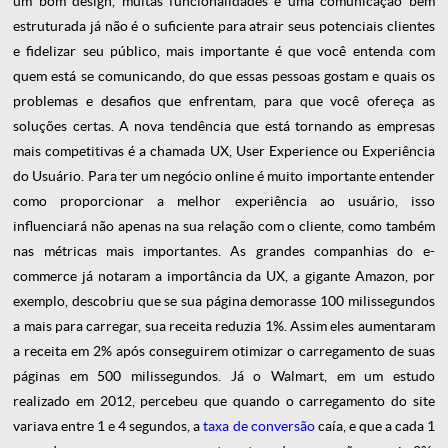
um bom design, muitas funcionalidades e uma comunicação bem
estruturada já não é o suficiente para atrair seus potenciais clientes
e fidelizar seu público, mais importante é que você entenda com
quem está se comunicando, do que essas pessoas gostam e quais os
problemas e desafios que enfrentam, para que você ofereça as
soluções certas. A nova tendência que está tornando as empresas
mais competitivas é a chamada UX,
User Experience
ou Experiência
do Usuário. Para ter um negócio online é muito importante entender
como proporcionar a melhor experiência ao usuário, isso
influenciará não apenas na sua relação com o cliente, como também
nas métricas mais importantes. As grandes companhias do e-
commerce já notaram a importância da UX, a gigante Amazon, por
exemplo, descobriu que se sua página demorasse 100 milissegundos
a mais para carregar, sua receita reduzia 1%. Assim eles aumentaram
a receita em 2% após conseguirem otimizar o carregamento de suas
páginas em 500 milissegundos. Já o Walmart, em um estudo
realizado em 2012, percebeu que quando o carregamento do site
variava entre 1 e 4 segundos, a
taxa de conversão
caía, e que a cada 1