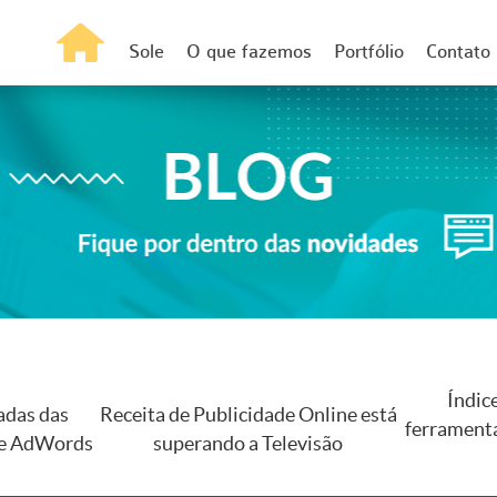
Sole
O que fazemos
Portfólio
Contato
Índic
adas das
Receita de Publicidade Online está
ferramenta
le AdWords
superando a Televisão