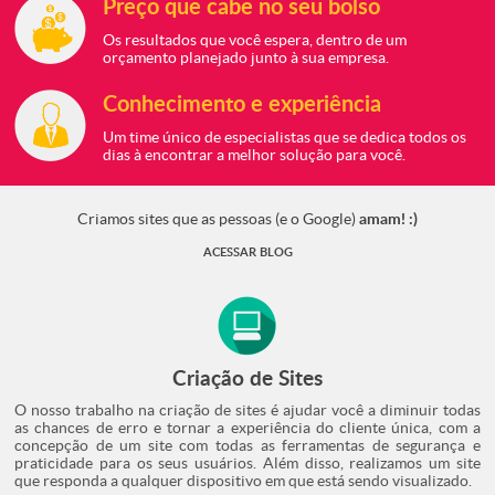
Preço que cabe
no seu bolso
Os resultados que você
espera, dentro de um
orçamento planejado
junto à sua empresa.
Conhecimento
e experiência
Um time único de
especialistas que se
dedica todos os
dias à
encontrar a melhor
solução para você.
amam! :)
Criamos sites que as pessoas
(e o Google)
ACESSAR BLOG
Criação de Sites
O nosso trabalho na criação de sites é ajudar você a diminuir todas
as chances de erro e tornar a experiência do cliente única, com a
concepção de um site com todas as ferramentas de segurança e
praticidade para os seus usuários. Além disso, realizamos um site
que responda a qualquer dispositivo em que está sendo visualizado.