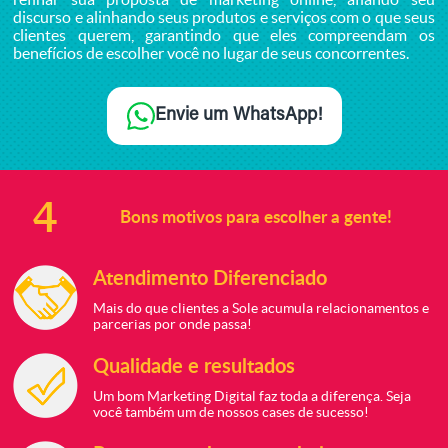
discurso e alinhando seus produtos e serviços com o que seus
clientes querem, garantindo que eles compreendam os
benefícios de escolher você no lugar de seus concorrentes.
Envie um WhatsApp!
4
Bons
motivos
para
escolher
a gente!
Atendimento
Diferenciado
Mais do que clientes
a Sole acumula
relacionamentos e
parcerias por onde
passa!
Qualidade e
resultados
Um bom Marketing
Digital faz toda a
diferença. Seja
você
também um de nossos
cases de sucesso!